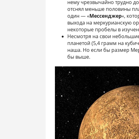
нему чрезвычайно трудно доб
отснял меньше половины пла
один — «
Мессенджер
«, кот
выхода на меркурианскую ор
некоторые пробелы в изучен
Несмотря на свои небольшие
планетой (5,4 грамм на куби
наша. Но если бы размер Ме
бы выше.