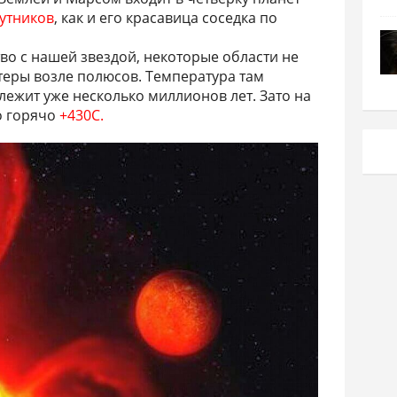
путников
, как и его красавица соседка по
во с нашей звездой, некоторые области не
теры возле полюсов. Температура там
лежит уже несколько миллионов лет. Зато на
о горячо
+430C.