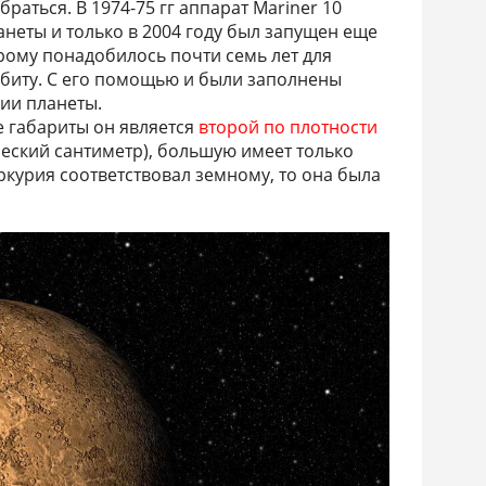
раться. В 1974-75 гг аппарат Mariner 10
неты и только в 2004 году был запущен еще
орому понадобилось почти семь лет для
биту. С его помощью и были заполнены
ии планеты.
 габариты он является
второй по плотности
ческий сантиметр), большую имеет только
ркурия соответствовал земному, то она была