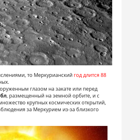
ислениями, то Меркурианский
год длится 88
ных.
оруженным глазом на закате или перед
ббл
, размещенный на земной орбите, и с
множество крупных космических открытий,
аблюдения за Меркурием из-за близкого