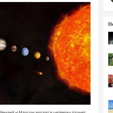
П
Землей и Марсом входит в четверку планет