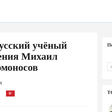
усский учёный
П
чения Михаил
омоносов
И
Т