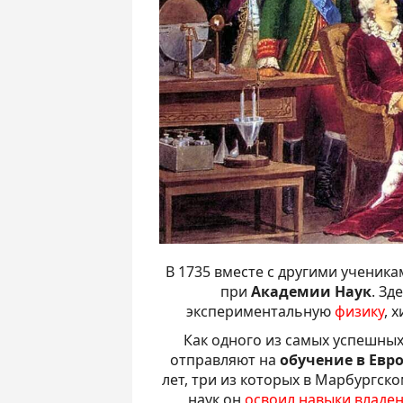
В 1735 вместе с другими ученик
при
Академии Наук
. Зд
экспериментальную
физику
, 
Как одного из самых успешных
отправляют на
обучение в Евр
лет, три из которых в Марбургск
наук он
освоил навыки владе