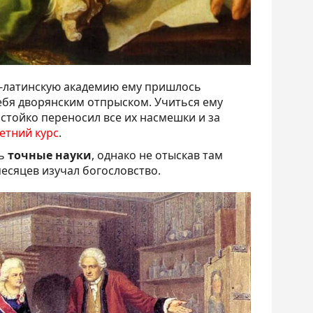
о-латинскую академию ему пришлось
себя дворянским отпрыском. Учиться ему
 стойко переносил все их насмешки и за
етний курс
.
ь
точные науки
, однако не отыскав там
есяцев изучал богословство.