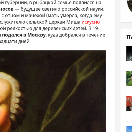
кой губернии, в рыбацкой семье появился на
носов
— будущее светило российской науки.
с отцом и мачехой (мать умерла, когда ему
ря служителю сельской церкви Миша
искусно
й редкостью для деревенских детей. В 19-
и
подался в Москву
, куда добрался в течение
П
вадцати дней.