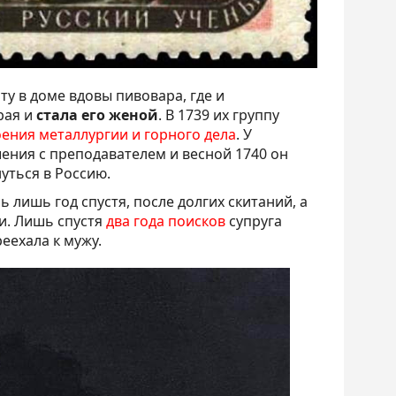
у в доме вдовы пивовара, где и
рая и
стала его женой
. В 1739 их группу
ения металлургии и горного дела
. У
ения с преподавателем и весной 1740 он
уться в Россию.
ь лишь год спустя, после долгих скитаний, а
и. Лишь спустя
два года поисков
супруга
еехала к мужу.