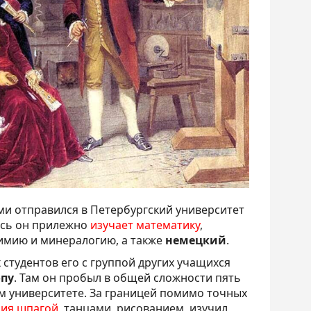
ами отправился в Петербургский университет
есь он прилежно
изучает математику
,
химию и минералогию, а также
немецкий
.
 студентов его с группой других учащихся
опу
. Там он пробыл в общей сложности пять
ом университете. За границей помимо точных
ния шпагой
, танцами, рисованием, изучил