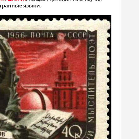
транные языки
.