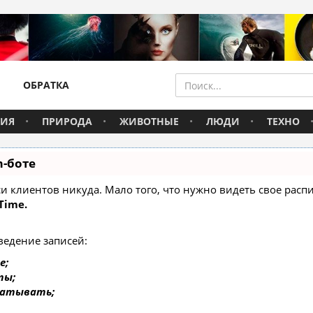
ОБРАТКА
ВИЯ
ПРИРОДА
ЖИВОТНЫЕ
ЛЮДИ
ТЕХНО
m-боте
писи клиентов никуда. Мало того, что нужно видеть свое ра
Time.
ведение записей:
е;
ты;
батывать;