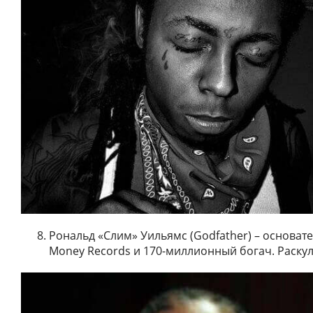
Рональд «Слим» Уильямс (Godfather) – основате
Money Records и 170-миллионный богач. Раску