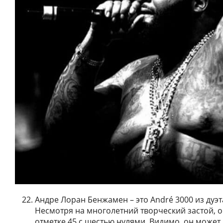
Андре Лоран Бенжамен – это André 3000 из дуэт
Несмотря на многолетний творческий застой, о
отметке 45 с шестью нулями. Видимо, он может