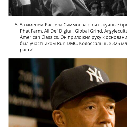
За именем Рассела Симмонза стоят звучные бр
Phat Farm, All Def Digital, Global Grind, Argylecult
American Classics. Он приложил руку к основани
был участником Run DMC. Колоссальные 325 м
расти!