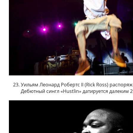
Уильям Леонард Робертс II (Rick Ross) распоряж
Дебютный сингл «Hustlin» датируется далеким 2