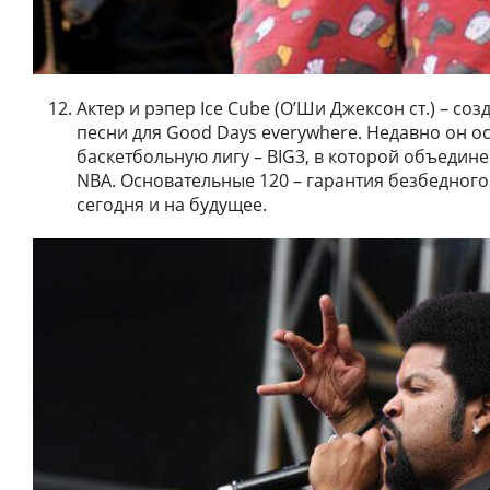
Актер и рэпер Ice Cube (О’Ши Джексон ст.) – соз
песни для Good Days everywhere. Недавно он о
баскетбольную лигу – BIG3, в которой объеди
NBA. Основательные 120 – гарантия безбедного
сегодня и на будущее.