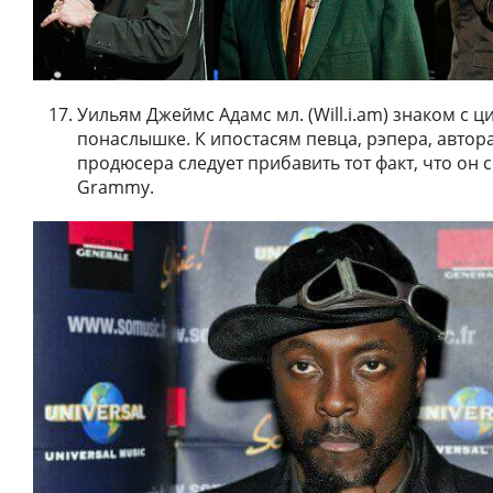
Уильям Джеймс Адамс мл. (Will.i.am) знаком с ц
понаслышке. К ипостасям певца, рэпера, автора
продюсера следует прибавить тот факт, что он 
Grammy.