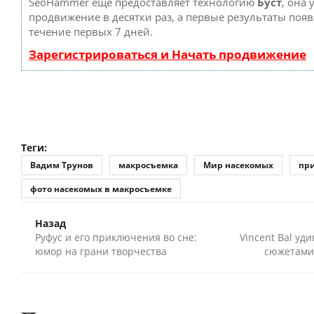
SeoHammer еще предоставляет технологию
Буст
, она 
продвижение в десятки раз, а первые результаты появ
течение первых 7 дней.
Зарегистрироваться и Начать продвижение
Теги:
Вадим Трунов
макросъемка
Мир насекомых
при
фото насекомых в макросъемке
Назад
Руфус и его приключения во сне:
Vincent Bal у
юмор на грани творчества
сюжетами 