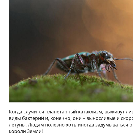
Когда случится планетарный катаклизм, выживут л
виды бактерий и, конечно, они – выносливые и скор
летуны. Людям полезно хоть иногда задумываться о 
короли Земли!