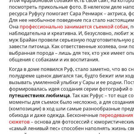
этой «фараоновой собаки» есть свой сайт, на кото
посмотреть прикольные фото. В нелегком деле нап
ресурса Руфусу помогает Сара Ренмарк – актриса, ф
Для нее необычное поведение пса стало настоящим
Она
профессионально занимается съемкой собак
, 
наблюдательна и креативна. И, безусловно, любит ж
муж Брайан провели серьезную подготовительную р
завести питомца. Как ответственные хозяева, они п
выбранная порода – лишь для тех, кто уже имеет оп
общения с собаками и их воспитания.
Когда в доме появился Руф, стало заметно, что во с
полудреме щенок двигался так, будто бежит или ходи
вызывать умиленной улыбки у Сары и ее родни. Пос
формировалась идея создания серии фотографий о
путешествиях любимца
. Так как Руфус – тот еще с
моменты для съемок было несложно, а для создани
(композиции) в ход шли самые разнообразные пре
обихода и даже одежда. Бесконечные
переодевания 
сюжетов
– основа для фотосессий с юмористическим
«самый ленивый пес» способен наполнять жизнь с