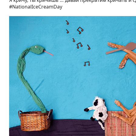
Я кричу, ты кричишь … давай прекратим кричать и 
#NationalIceCreamDay