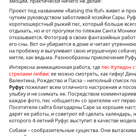
эмоций, практически ничего не делая!
Проект под названием «Raising the Ruf» живет и про
чутким руководством заботливой хозяйки Сары. Руф
короткошерстный рыжий пес, который больше всего
отдыхать, но и от прогулки по пляжам Санта Моники
отказывается. Фотограф в своих фантазийных работ
его сны. Вот он убирается в доме и читает утреннюю
на пробежку и выгуливает свою игрушечную собачку,
метле, как ведьма. Разнообразны приключения Руфу
Интересна анимационная работа, где
пес-Купидон с
стрелами любви
: ее можно смотреть, как гифку! Ден
Валентина, Рождество и Пасха – неполный список п
Руфус
пожелает всем отличного настроения и посов
улыбку и не снимать ее. Посредством комментарие
каждое фото, пес «общается» со зрителем «от перво
Посетители сайта благодарны Саре за хорошее наст
дарят ее работы, и советуют ей сделать календарь, 
которого 4-летний Руфус выступит в качестве модел
Собаки – сообразительные существа. Они вытаскив