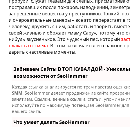
проруби, служат глазами для слепых, присматриваю
пострадавших после пожаров, наводнений, землетр
запрещенные вещества у преступников. Тонкий нюх,
и очаровательные манеры – все это перерастает в 
человеку, дружить с ним, работать и творить вместе
своей жизнью и обожает «маму Сару», потому что он
нибудь вкусненькое. Это чудесный пес, который
зас
плакать от смеха
. В этом заключается его важное п
дарить счастливые моменты.
Забиваем Сайты В ТОП КУВАЛДОЙ - Уникаль
возможности от SeoHammer
Каждая ссылка анализируется по трем пакетам оценки
SMM.
SeoHammer делает продвижение сайта прозрач
занятием. Ссылки, вечные ссылки, статьи, упоминания
используйте по максимуму потенциал SeoHammer дл
вашего сайта.
Что умеет делать SeoHammer