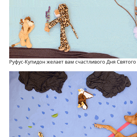
Руфус-Купидон желает вам счастливого Дня Святого