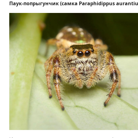
Паук-попрыгунчик (самка Paraphidippus aurantiu