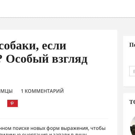
собаки, если
П
? Особый взгляд
ОМЦЫ
1 КОММЕНТАРИЙ
Т
янном поиске новых форм выражения, чтобы
идимые очертания и запали в душу