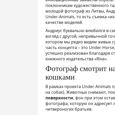
поклонникам художественного тал
молодой фотограф из Литвы, Андр
Under-Animals, то есть съемка «и
качестве моделей.
Андриус буквально влюбился в са
взгляд с другой, непривычной точ
котором мы редко видим живых су
часть концепта – это Under-Hors
успешно реализован благодаря с
книжного издательства «Riva».
Фотограф смотрит на
кошками
В рамках проекта Under-Animals п
на собак). Животных снимают, по
поверхности
, фон при этом оста
фотографа, которую он адресует
четвероногих братьев.