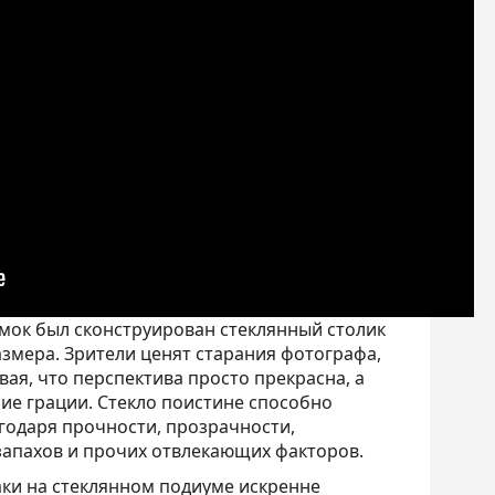
емок был сконструирован стеклянный столик
азмера. Зрители ценят старания фотографа,
вая, что перспектива просто прекрасна, а
ие грации. Стекло поистине способно
годаря прочности, прозрачности,
 запахов и прочих отвлекающих факторов.
аки на стеклянном подиуме искренне