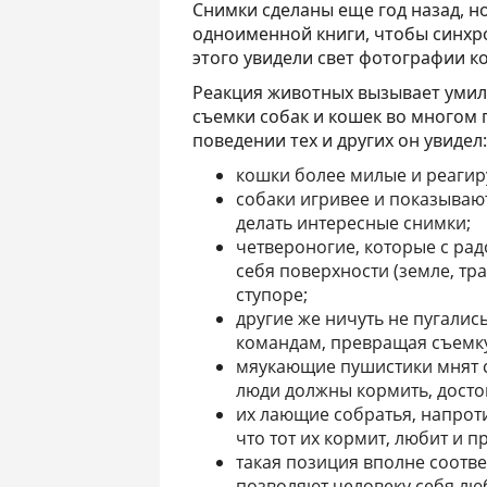
Снимки сделаны еще год назад, н
одноименной книги, чтобы синхр
этого увидели свет фотографии ко
Реакция животных вызывает умил
съемки собак и кошек во многом п
поведении тех и других он увидел:
кошки более милые и реаги
собаки игривее и показываю
делать интересные снимки;
четвероногие, которые с рад
себя поверхности (земле, тра
ступоре;
другие же ничуть не пугалис
командам, превращая съемку
мяукающие пушистики мнят 
люди должны кормить, достой
их лающие собратья, напроти
что тот их кормит, любит и 
такая позиция вполне соотве
позволяют человеку себя лю