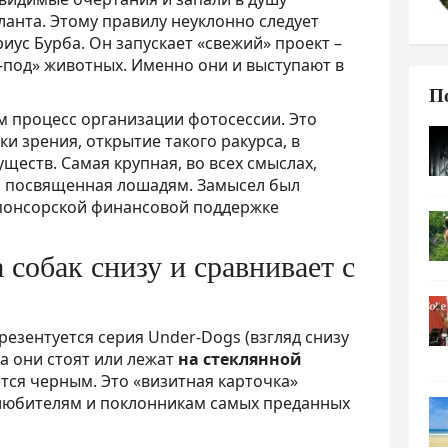
анта. Этому правилу неуклонно следует
иус Бурба. Он запускает «свежий» проект –
з-под» животных. Именно они и выступают в
П
м процесс организации фотосессии. Это
ки зрения, открытие такого ракурса, в
ществ. Самая крупная, во всех смыслах,
e, посвященная лошадям. Замысел был
понсорской финансовой поддержке
 собак снизу и сравнивает с
резентуется серия Under-Dogs (взгляд снизу
ка они стоят или лежат
на стеклянной
ется черным. Это «визитная карточка»
 любителям и поклонникам самых преданных