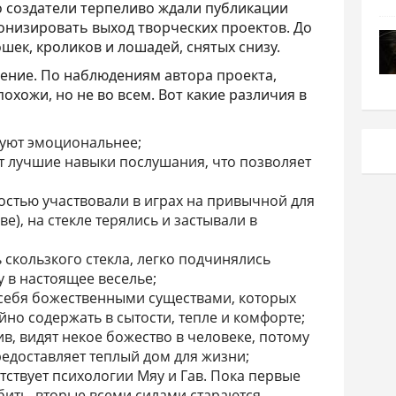
о создатели терпеливо ждали публикации
онизировать выход творческих проектов. До
шек, кроликов и лошадей, снятых снизу.
ение. По наблюдениям автора проекта,
охожи, но не во всем. Вот какие различия в
руют эмоциональнее;
т лучшие навыки послушания, что позволяет
остью участвовали в играх на привычной для
ве), на стекле терялись и застывали в
ь скользкого стекла, легко подчинялись
 в настоящее веселье;
себя божественными существами, которых
но содержать в сытости, тепле и комфорте;
в, видят некое божество в человеке, потому
предоставляет теплый дом для жизни;
тствует психологии Мяу и Гав. Пока первые
бить, вторые всеми силами стараются