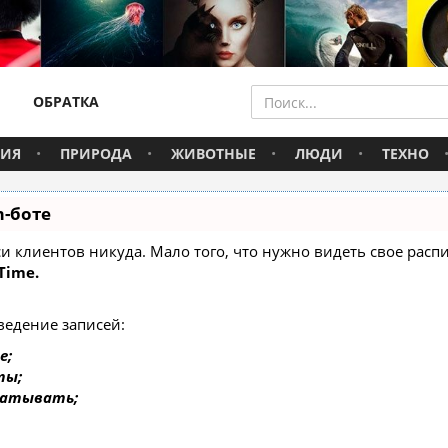
ОБРАТКА
ВИЯ
ПРИРОДА
ЖИВОТНЫЕ
ЛЮДИ
ТЕХНО
m-боте
писи клиентов никуда. Мало того, что нужно видеть свое ра
Time.
ведение записей:
е;
ты;
батывать;