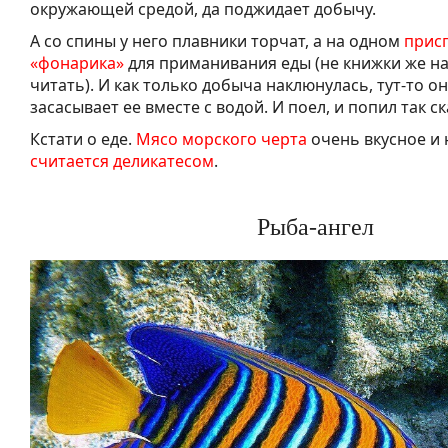
окружающей средой, да поджидает добычу.
А со спины у него плавники торчат, а на одном
прис
«фонарика»
для приманивания еды (не книжки же на
читать). И как только добыча наклюнулась, тут-то он
засасывает ее вместе с водой. И поел, и попил так ск
Кстати о еде.
Мясо морского черта
очень вкусное и 
считается деликатесом
.
Рыба-ангел