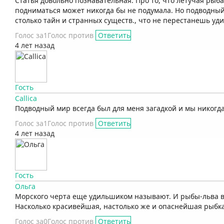
Статья довольно познавательная. Про то, что летучая рыба
подниматься может никогда бы не подумала. Но подводный
столько тайн и странных существ., что не перестанешь уди
Голос за
1
Голос против
Ответить
4 лет назад
Гость
Callica
Подводный мир всегда был для меня загадкой и мы никогда
Голос за
1
Голос против
Ответить
4 лет назад
Гость
Ольга
Морского черта еще удильшиком называют. И рыбы-льва в 
Насколько красивейшая, настолько же и опаснейшая рыбка
Голос за
0
Голос против
Ответить