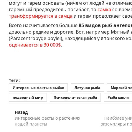
могут и гарем основать (ничем от людей не отличают
гаремный предводитель погибает, то
самка
со врем
трансформируется в самца
и гарем продолжает сво
Всего насчитывается больше
85 видов рыб-ангело
довольно редкие и дорогие. Вот, например Мятный 
(Paracentropyge boylei), находящийся у японского к
оценивается в 30 000$
.
Теги:
Интересные факты о рыбах
Летучая рыба
Морской ч
подводный мир
Психоделическая рыба
Рыба капля
Назад
Интересные факты о растениях
Наиболее ун
нашей планеты
экземпляры по