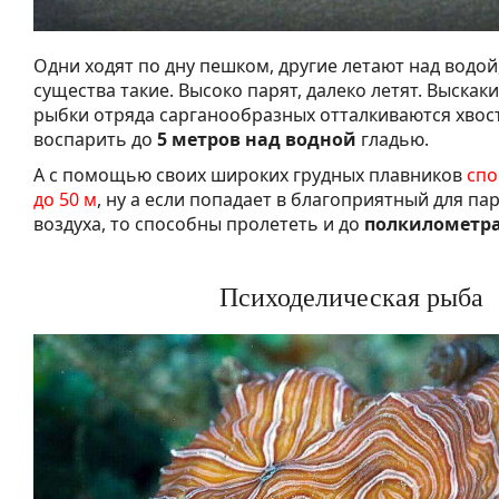
Одни ходят по дну пешком, другие летают над водой
существа такие. Высоко парят, далеко летят. Выскак
рыбки отряда сарганообразных отталкиваются хвос
воспарить до
5 метров над водной
гладью.
А с помощью своих широких грудных плавников
спо
до 50 м
, ну а если попадает в благоприятный для па
воздуха, то способны пролететь и до
полкилометр
Психоделическая рыба