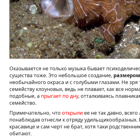
Оказывается не только музыка бывает психоделиче
существа тоже. Это небольшое создание,
размером 
необычайного окраса и с голубыми глазами. Не зря 
семейству клоуновых, ведь не плавает, как все нор
подобные, а
прыгает по дну
, отталкиваясь плавникам
семейство.
Примечательно, что
открыли
ее не так давно, всег
понаблюдав отнесли к отряду удильщикообразных.
красавице и сам черт не брат, хотя таки родственни
обитают.