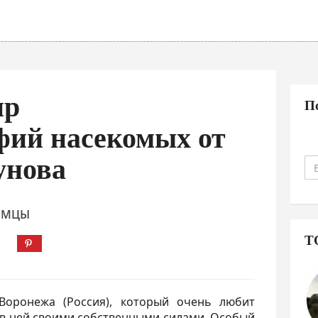
ир
П
фий насекомых от
унова
ОМЦЫ
Т
Воронежа (Россия), который очень любит
в ней своими собственными силами. Особый