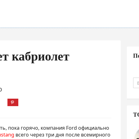
ет кабриолет
П
О
Т
ать, пока горячо, компания Ford официально
ustang
всего через три дня после всемирного