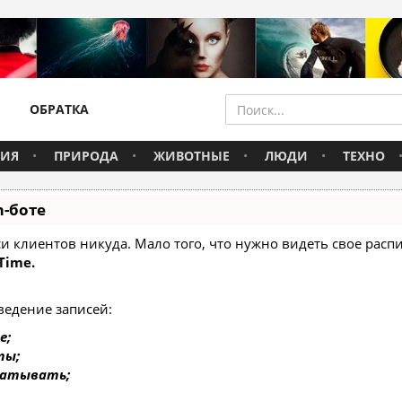
ОБРАТКА
ВИЯ
ПРИРОДА
ЖИВОТНЫЕ
ЛЮДИ
ТЕХНО
m-боте
писи клиентов никуда. Мало того, что нужно видеть свое ра
Time.
ведение записей:
е;
ты;
батывать;