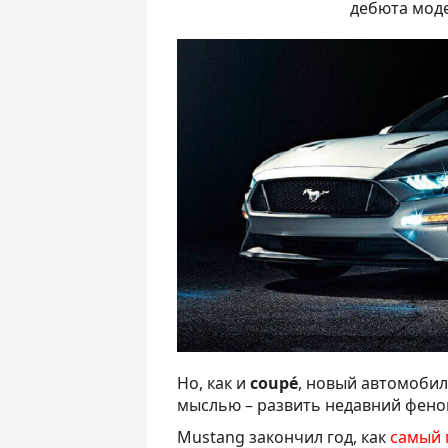
дебюта мод
Но, как и
coupé
, новый автомобил
мыслью – развить недавний фен
Mustang закончил год, как
самый 