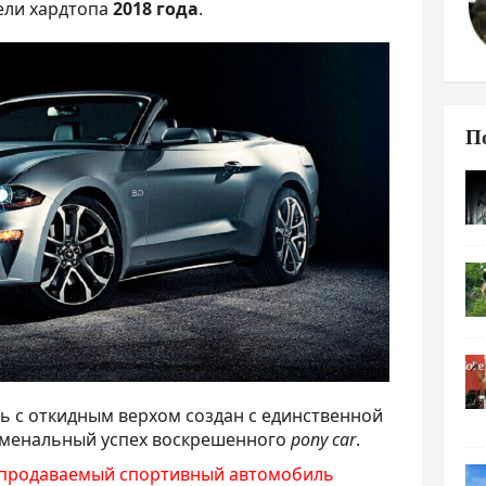
ели хардтопа
2018 года
.
П
ь с откидным верхом создан с единственной
оменальный успех воскрешенного
pony car
.
продаваемый спортивный автомобиль