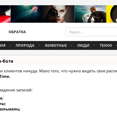
ОБРАТКА
ВИЯ
ПРИРОДА
ЖИВОТНЫЕ
ЛЮДИ
ТЕХНО
m-боте
писи клиентов никуда. Мало того, что нужно видеть свое ра
Time.
ведение записей:
е;
ты;
батывать;