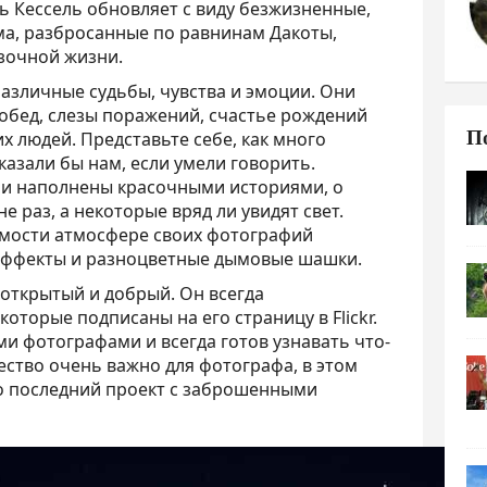
ь Кессель обновляет с виду безжизненные,
а, разбросанные по равнинам Дакоты,
зочной жизни.
различные судьбы, чувства и эмоции. Они
побед, слезы поражений, счастье рождений
П
х людей. Представьте себе, как много
казали бы нам, если умели говорить.
ни наполнены красочными историями, о
е раз, а некоторые вряд ли увидят свет.
мости атмосфере своих фотографий
эффекты и разноцветные дымовые шашки.
 открытый и добрый. Он всегда
оторые подписаны на его страницу в Flickr.
ми фотографами и всегда готов узнавать что-
чество очень важно для фотографа, в этом
го последний проект с заброшенными