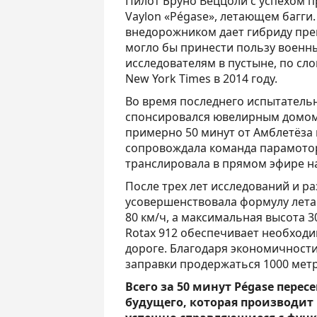
Пилот Бруно Веццоли с успехом 
Vaylon «Pégase», летающем багги
внедорожником дает гибриду пре
могло бы принести пользу военн
исследователям в пустыне, по сл
New York Times в 2014 году.
Во время последнего испытательн
спонсировался ювелирным домом C
примерно 50 минут от Амблетёза 
сопровождала команда парамотор
транслировала в прямом эфире на
После трех лет исследований и ра
усовершенствовала формулу лета
80 км/ч, а максимальная высота 
Rotax 912 обеспечивает необходи
дороге. Благодаря экономичности
заправки продержаться 1000 метр
Всего за 50 минут Pégase перес
будущего, которая производит