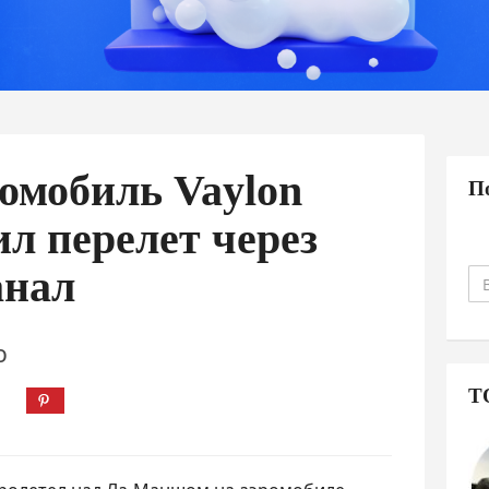
омобиль Vaylon
П
ил перелет через
анал
О
Т