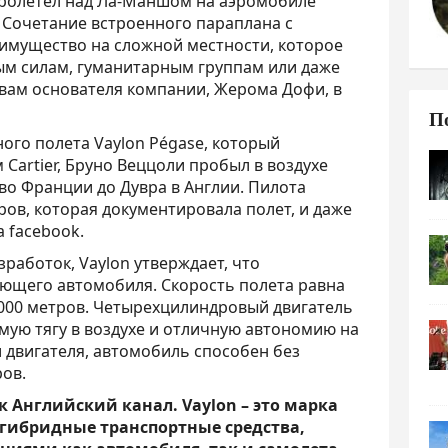
пролетел над Ла-Маншом на аэромобиле
. Сочетание встроенного параплана с
имущество на сложной местности, которое
ым силам, гуманитарным группам или даже
овам основателя компании, Жерома Дофи, в
П
ого полета Vaylon Pégase, который
artier, Бруно Веццоли пробыл в воздухе
во Франции до Дувра в Англии. Пилота
ов, которая документировала полет, и даже
 facebook.
зработок, Vaylon утверждает, что
ющего автомобиля. Скорость полета равна
3000 метров. Четырехцилиндровый двигатель
мую тягу в воздухе и отличную автономию на
 двигателя, автомобиль способен без
ов.
ек Английский канал. Vaylon – это марка
 гибридные транспортные средства,