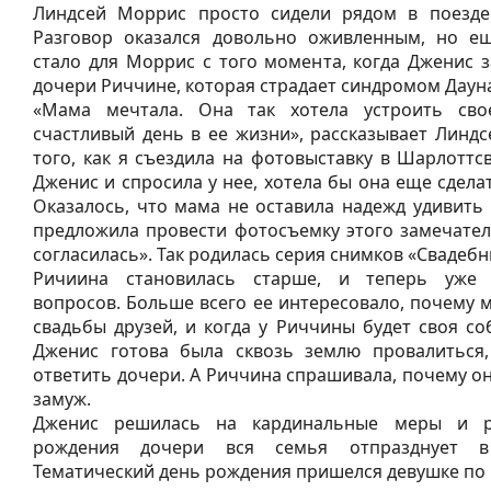
Линдсей Моррис просто сидели рядом в поезде 
Разговор оказался довольно оживленным, но ещ
стало для Моррис с того момента, когда Дженис 
дочери Риччине, которая страдает синдромом Даун
«Мама мечтала. Она так хотела устроить св
счастливый день в ее жизни», рассказывает Линд
того, как я съездила на фотовыставку в Шарлоттс
Дженис и спросила у нее, хотела бы она еще сдела
Оказалось, что мама не оставила надежд удивить 
предложила провести фотосъемку этого замечател
согласилась». Так родилась серия снимков «Свадеб
Ричиина становилась старше, и теперь уже 
вопросов. Больше всего ее интересовало, почему м
свадьбы друзей, и когда у Риччины будет своя со
Дженис готова была сквозь землю провалиться,
ответить дочери. А Риччина спрашивала, почему о
замуж.
Дженис решилась на кардинальные меры и р
рождения дочери вся семья отпразднует в
Тематический день рождения пришелся девушке по в