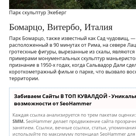
Парк скульптур Экеберг
Бомарцо, Витербо, Италия
Парк Бомарцо, также известный как Сад чудовищ, — э
расположенный в 90 минутах от Рима, на севере Ла
гротескные фигуры, вырезанные из скалы, являются
примерами монументальных скульптур маньеристов
признание в 1950-х годах, когда Сальвадор Дали сде
короткометражный фильм о парке, что вызвало вос
территории.
Забиваем Сайты В ТОП КУВАЛДОЙ - Уникаль
возможности от SeoHammer
Каждая ссылка анализируется по трем пакетам оценки
SMM.
SeoHammer делает продвижение сайта прозрач
занятием. Ссылки, вечные ссылки, статьи, упоминания
используйте по максимуму потенциал SeoHammer дл