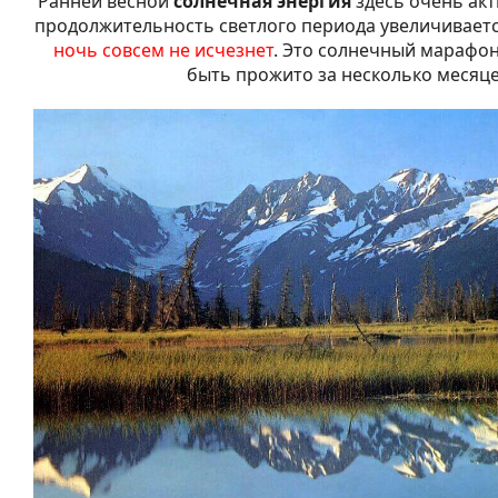
Ранней весной
солнечная энергия
здесь очень акт
продолжительность светлого периода увеличивается
ночь совсем не исчезнет
. Это солнечный марафо
быть прожито за несколько месяце