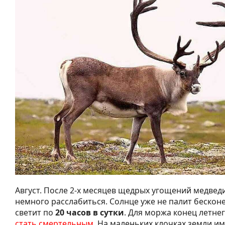
Август. После 2-х месяцев щедрых угощений медвед
немного расслабиться. Солнце уже не палит бесконе
светит по
20 часов в сутки
. Для моржа конец летне
стать смертельным
. На маленьких клочках земли им