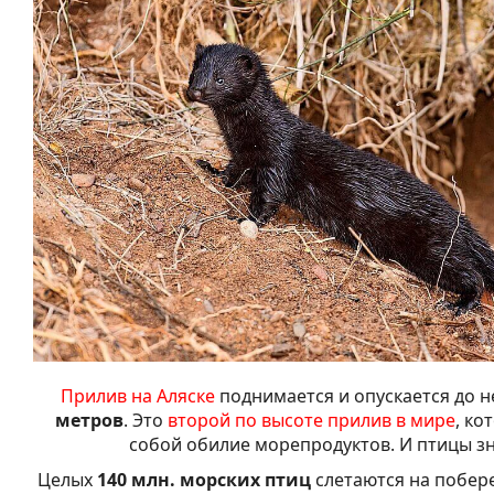
Прилив на Аляске
поднимается и опускается до 
метров
. Это
второй по высоте прилив в мире
, ко
собой обилие морепродуктов. И птицы зн
Целых
140 млн. морских птиц
слетаются на побере