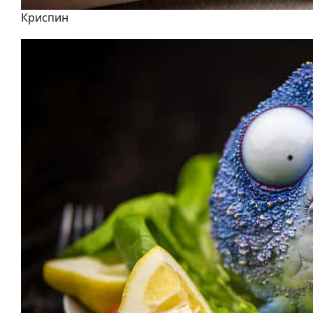
Криспин