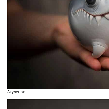
Акуленок