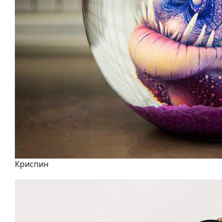
Криспин