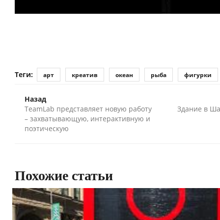
Теги:
арт
креатив
океан
рыба
фигурки
Назад
TeamLab представляет новую работу
Здание в Ша
– захватывающую, интерактивную и
поэтическую
Похожие статьи