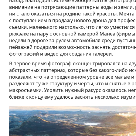
назад. Благодаря системе «Google Earth» фотограф 
внимание на потрясающие паттерны воды и земли, 
ни стало оказаться на родине такой красоты. Мечта
с поступлением в продажу нового дрона для профе
съемки, маленького настолько, что легко уместился
рюкзаке на пару с основной камерой Манеа (фирмы M
недели в дороге за рулем автомобиля среди пустын
пейзажей подарили возможность заснять достаточ
фотографий и видео для создания галереи.
В первое время фотограф сконцентрировался на дв
абстрактных паттернах, которые без какого-либо и
показали, что на определенном уровне все малые 
разделяют ту же структуру и черты, что и снятые в 
макросъемки. Уловить нужный ракурс оказалось неп
ближе к концу ему удалось заснять несколько изум