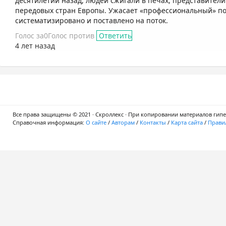
десятилетий назад, людей сжигали в печах, представители
передовых стран Европы. Ужасает «профессиональный» по
систематизировано и поставлено на поток.
Голос за
0
Голос против
Ответить
4 лет назад
Все права защищены © 2021 · Скроллекс · При копировании материалов гипер
Справочная информация:
О сайте
/
Авторам
/
Контакты
/
Карта сайта
/
Правил