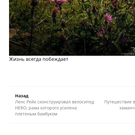
Жизнь всегда побеждает
Назад
Ленс Рейк сконструировал велосипед
Путешествие в
HERO, рама которого усилена
заманч
плетеным бамбуком