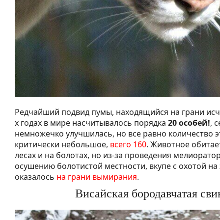
Редчайший подвид пумы, находящийся на грани исче
х годах в мире насчитывалось порядка
20 особей!
, 
немножечко улучшилась, но все равно количество 
критически небольшое,
всего 160
. Животное обитае
лесах и на болотах, но из-за проведения мелиорато
осушению болотистой местности, вкупе с охотой на 
оказалось
на грани вымирания
.
Висайская бородавчатая сви