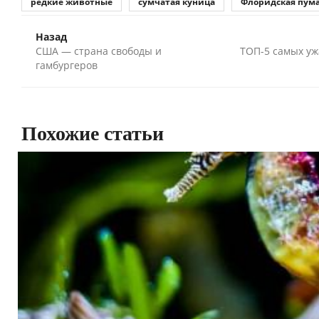
редкие животные
сумчатая куница
Флоридская пум
Назад
США — страна свободы и
ТОП-5 самых уж
гамбургеров
Похожие статьи