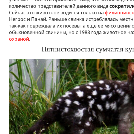
количество представителей данного вида
сократило
Сейчас это животное водится только на
филиппинск
Негрос и Панай. Раньше свинка истреблялась мест
так-как повреждала их посевы, а еще ее мясо цени
обыкновенной свинины, но с 1988 года животное н
охраной
.
Пятнистохвостая сумчатая ку