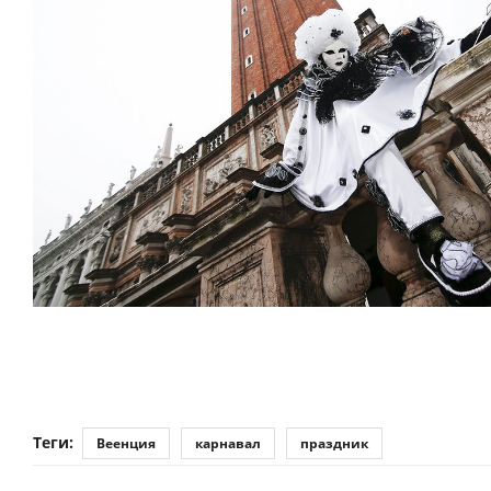
Теги:
Веенция
карнавал
праздник