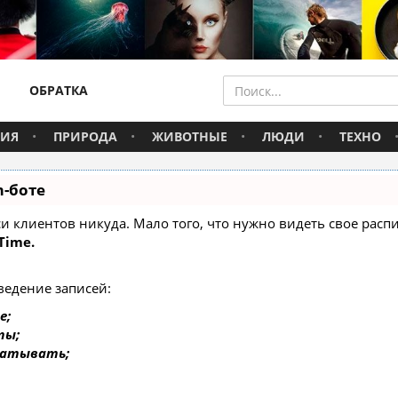
ОБРАТКА
ВИЯ
ПРИРОДА
ЖИВОТНЫЕ
ЛЮДИ
ТЕХНО
m-боте
писи клиентов никуда. Мало того, что нужно видеть свое ра
Time.
ведение записей:
е;
ты;
батывать;