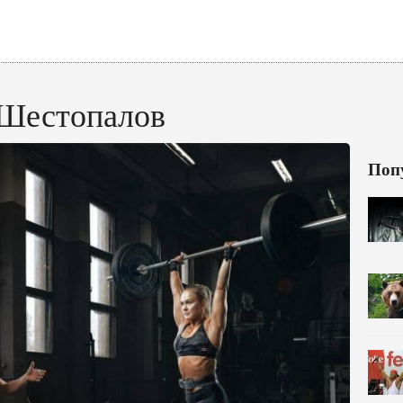
 Шестопалов
Поп