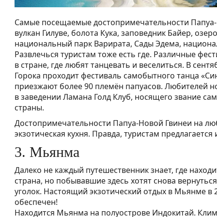
Самые посещаемые достопримечательности Папуа-
вулкан Гилуве, болота Кука, заповедник Байер, озеро
национальный парк Варирата, Сады Эдема, национа
Развлечься туристам тоже есть где. Различные фес
в стране, где любят танцевать и веселиться. В сентя
Горока проходит фестиваль самобытного танца «Син
приезжают более 90 племён папуасов. Любителей н
в заведении Ламана Голд Клуб, носящего звание са
страны.
Достопримечательности Папуа-Новой Гвинеи на люб
экзотическая кухня. Правда, туристам предлагается 
3. Мьянма
Далеко не каждый путешественник знает, где находи
страна, но побывавшие здесь хотят снова вернуться
уголок. Настоящий экзотический отдых в Мьянме в 2
обеспечен!
Находится Мьянма на полуострове Индокитай. Клим