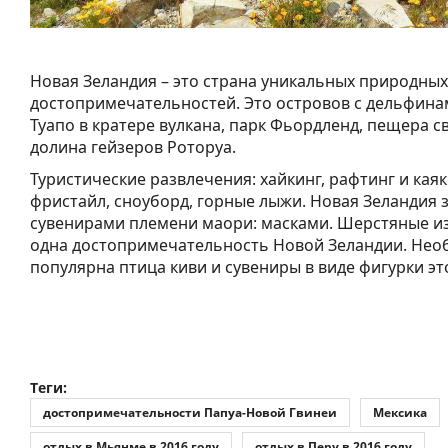
Новая Зеландия – это страна уникальных природных
достопримечательностей. Это островов с дельфинам
Туапо в кратере вулкана, парк Фьордленд, пещера с
долина гейзеров Роторуа.
Туристические развлечения: хайкинг, рафтинг и каяк
фристайл, сноуборд, горные лыжи. Новая Зеландия 
сувенирами племени маори: масками. Шерстяные из
одна достопримечательность Новой Зеландии. Не
популярна птица киви и сувениры в виде фигурки эт
Теги:
достопримечательности Папуа-Новой Гвинеи
Мексика
отдых в Мьянме в 2016 году
отдых в Перу в 2016 году