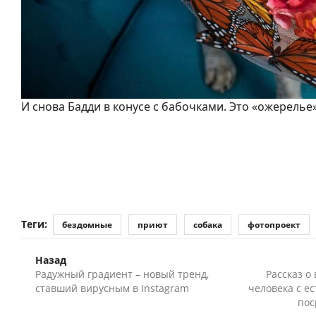
И снова Бадди в конусе с бабочками. Это «ожерель
Теги:
бездомные
приют
собака
фотопроект
Назад
Радужный градиент – новый тренд,
Рассказ о
ставший вирусным в Instagram
человека с е
пос