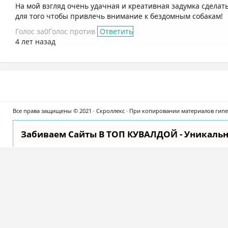
На мой взгляд очень удачная и креативная задумка сделат
для того чтобы привлечь внимание к бездомным собакам!
Голос за
0
Голос против
Ответить
4 лет назад
Все права защищены © 2021 · Скроллекс · При копировании материалов гипер
Забиваем Сайты В ТОП КУВАЛДОЙ - Уникаль
Каждая ссылка анализируется по трем пакетам оценки:
прозрачным и простым занятием. Ссылки, вечные ссылк
максимуму потенциал SeoHammer для продвижения ваш
Что умеет делать SeoHammer
— Продвижение в один клик, интеллектуальный подбо
качества у лучших бирж ссылок.