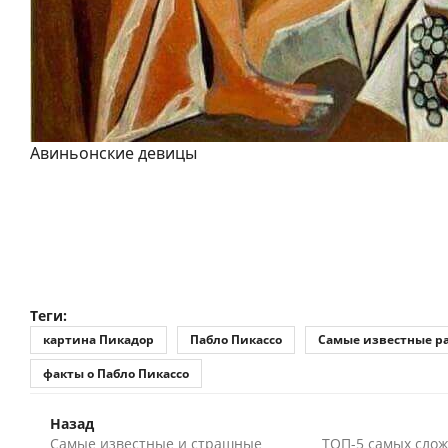
Авиньонские девицы
Теги:
картина Пикадор
Пабло Пикассо
Самые известные р
факты о Пабло Пикассо
Назад
Самые известные и страшные
ТОП-5 самых слож