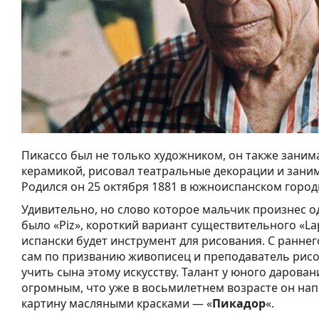
Пикассо был не только художником, он также заним
керамикой, рисовал театральные декорации и зани
Родился он 25 октября 1881 в южноиспанском город
Удивительно, но слово которое мальчик произнес о
было «Piz», короткий вариант существительного «Lap
испански будет инструмент для рисования. С раннего
сам по призванию живописец и преподаватель рисо
учить сына этому искусству. Талант у юного дарова
огромным, что уже в восьмилетнем возрасте он на
картину масляными красками — «
Пикадор
«.