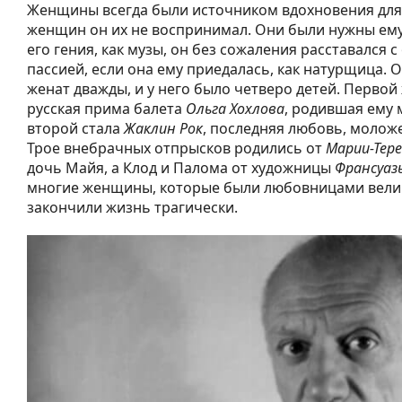
Женщины всегда были источником вдохновения для 
женщин он их не воспринимал. Они были нужны ем
его гения, как музы, он без сожаления расставался 
пассией, если она ему приедалась, как натурщица.
женат дважды, и у него было четверо детей. Перво
русская прима балета
Ольга Хохлова
, родившая ему 
второй стала
Жаклин Рок
, последняя любовь, моложе 
Трое внебрачных отпрысков родились от
Марии-Тер
дочь Майя, а Клод и Палома от художницы
Франсуаз
многие женщины, которые были любовницами велик
закончили жизнь трагически.