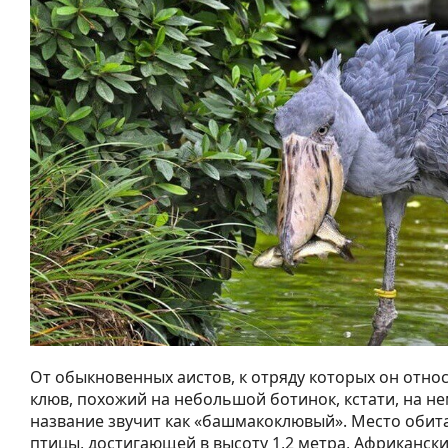
От обыкновенных аистов, к отряду которых он относ
клюв, похожий на небольшой ботинок, кстати, на н
название звучит как «башмакоклювый». Место обит
птицы, достигающей в высоту 1,2 метра, Африкански