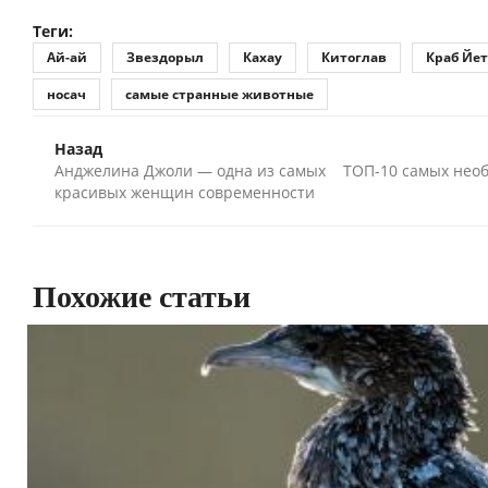
Теги:
Ай-ай
Звездорыл
Кахау
Китоглав
Краб Йе
носач
самые странные животные
Назад
Анджелина Джоли — одна из самых
ТОП-10 самых нео
красивых женщин современности
Похожие статьи