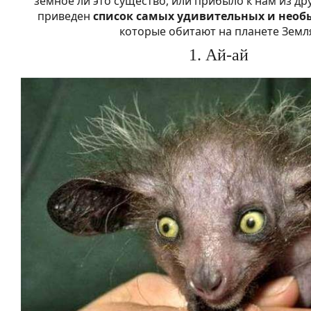
земное ли это существо, или прибыло к нам из др
приведен
список самых удивительных и необ
которые обитают на планете Земл
1. Ай-ай