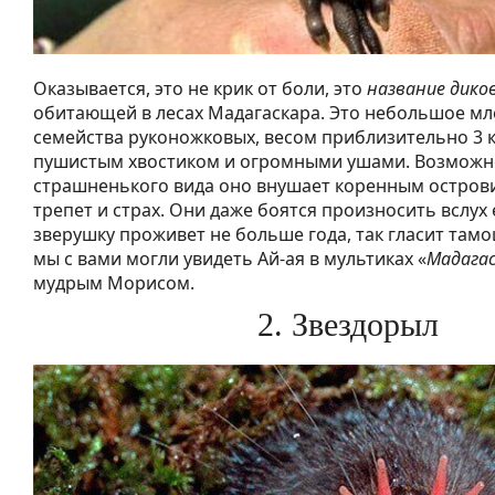
Оказывается, это не крик от боли, это
название дико
обитающей в лесах Мадагаскара. Это небольшое м
семейства руконожковых, весом приблизительно 3 
пушистым хвостиком и огромными ушами. Возможно
страшненького вида оно внушает коренным остро
трепет и страх. Они даже боятся произносить вслух 
зверушку проживет не больше года, так гласит тамо
мы с вами могли увидеть Ай-ая в мультиках «
Мадага
мудрым Морисом.
2. Звездорыл