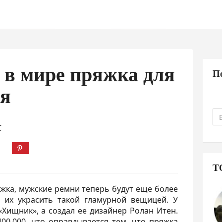
 в мире пряжка для
П
ня
С
Т
яжка, мужские ремни теперь будут еще более
их украсить такой гламурной вещицей. У
 «Хищник», а создал ее дизайнер Ролан Итен.
400.000, что оправдывается тем, что пряжка