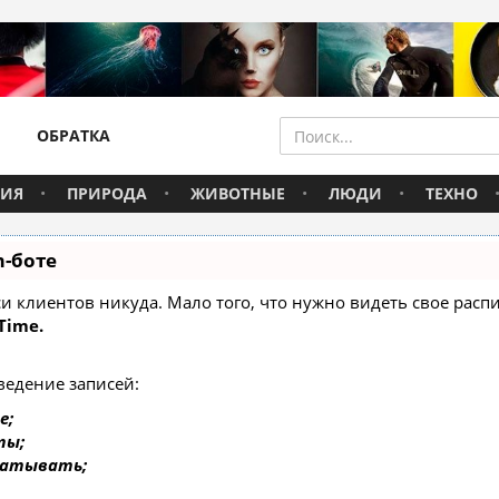
ОБРАТКА
ВИЯ
ПРИРОДА
ЖИВОТНЫЕ
ЛЮДИ
ТЕХНО
m-боте
писи клиентов никуда. Мало того, что нужно видеть свое ра
Time.
ведение записей:
е;
ты;
батывать;