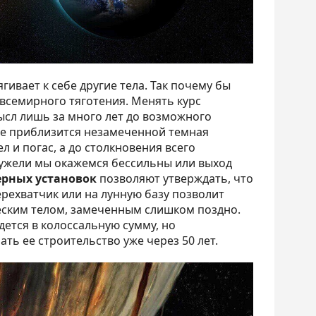
ивает к себе другие тела. Так почему бы
всемирного тяготения. Менять курс
ысл лишь за много лет до возможного
мле приблизится незамеченной темная
л и погас, а до столкновения всего
еужели мы окажемся бессильны или выход
ерных установок
позволяют утверждать, что
ерехватчик или на лунную базу позволит
еским телом, замеченным слишком поздно.
дется в колоссальную сумму, но
ать ее строительство уже через 50 лет.