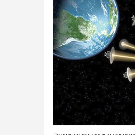
По подсчетам ученых от шести ме