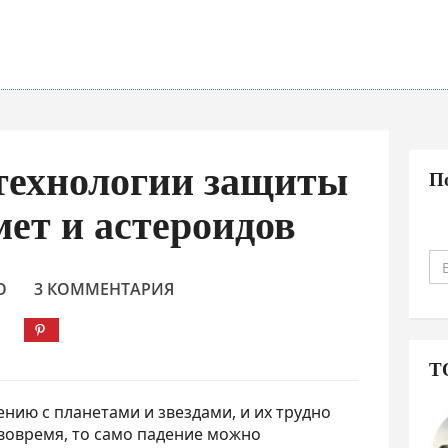
технологии защиты
П
мет и астероидов
О
3 КОММЕНТАРИЯ
Т
нию с планетами и звездами, и их трудно
 вовремя, то само падение можно