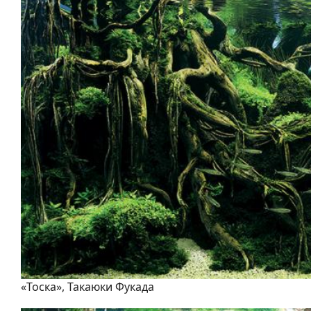
«Тоска», Такаюки Фукада