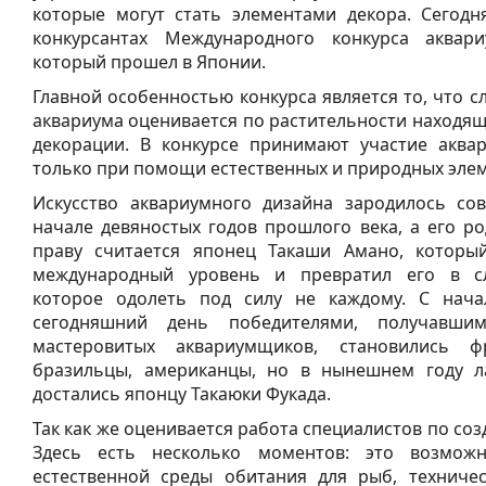
которые могут стать элементами декора. Сегод
конкурсантах Международного конкурса аквариу
который прошел в Японии.
Главной особенностью конкурса является то, что с
аквариума оценивается по растительности находяще
декорации. В конкурсе принимают участие аква
только при помощи естественных и природных элем
Искусство аквариумного дизайна зародилось со
начале девяностых годов прошлого века, а его р
праву считается японец Такаши Амано, которы
международный уровень и превратил его в сл
которое одолеть под силу не каждому. С нача
сегодняшний день победителями, получавши
мастеровитых аквариумщиков, становились ф
бразильцы, американцы, но в нынешнем году л
достались японцу Такаюки Фукада.
Так как же оценивается работа специалистов по со
Здесь есть несколько моментов: это возможн
естественной среды обитания для рыб, техниче