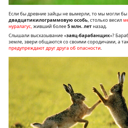
Если бы древние зайцы не вымерли, то мы могли бы
двадцатикилограммовую особь
, столько весил
м
нуралагус,
живший более
5 млн. лет
назад.
Слышали высказывание «
заяц-барабанщик
«? Бара
земле, звери общаются со своими сородичами, а та
предупреждают друг друга об опасности
.