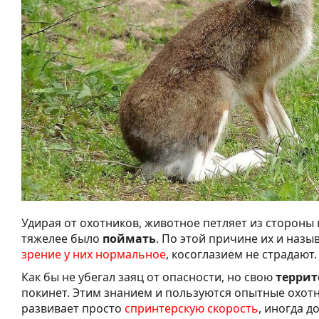
Удирая от охотников, животное петляет из стороны в
тяжелее было
поймать
. По этой причине их и назы
зрение у них нормальное
, косоглазием не страдают.
Как бы не убегал заяц от опасности, но свою
терри
покинет. Этим знанием и пользуются опытные охотн
развивает просто
спринтерскую скорость
, иногда д