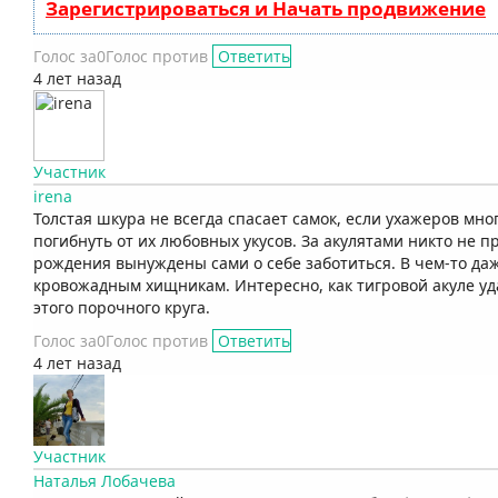
Зарегистрироваться и Начать продвижение
Голос за
0
Голос против
Ответить
4 лет назад
Участник
irena
Толстая шкура не всегда спасает самок, если ухажеров мно
погибнуть от их любовных укусов. За акулятами никто не п
рождения вынуждены сами о себе заботиться. В чем-то да
кровожадным хищникам. Интересно, как тигровой акуле уд
этого порочного круга.
Голос за
0
Голос против
Ответить
4 лет назад
Участник
Наталья Лобачева