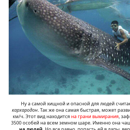
Ну а самой хищной и опасной для людей счита
кархародон
. Так же она самая быстрая, может разв
км/ч. Этот вид находится
на грани вымирания
, за
3500 особей на всем земном шаре. Именно она ча
на людей
. Но все равно, попасть ей в лапы, ве