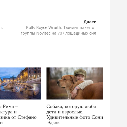
Далее
n.
Rolls Royce Wraith. Тюнинг пакет от
группы Novitec на 707 лошадиных сил
о Рима –
Собака, которую любят
ктура и
дети и взрослые.
зика от Стефано
Удивительные фото Сони
чи
Эдкок