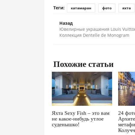
Теги:
катамаран
фото
яхта
Назад
Ювелирные украшения Louis Vuitto
Коллекция Dentelle de Monogram
Похожие статьи
Яхта Sexy Fish – это вам
24 фот
не какое-нибудь утлое
Архите
суденышко!
метафи
Колуч