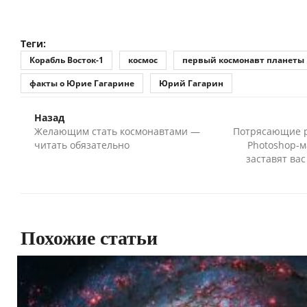
Теги:
Корабль Восток-1
космос
первый космонавт планеты
факты о Юрие Гагарине
Юрий Гагарин
Назад
Желающим стать космонавтами —
Потрясающие р
читать обязательно
Photoshop-м
заставят вас
Похожие статьи