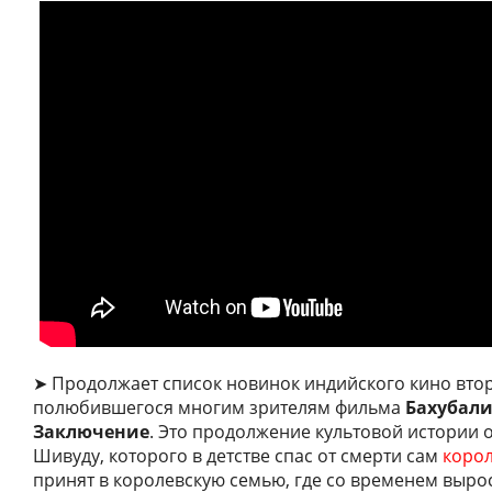
➤ Продолжает список новинок индийского кино втор
полюбившегося многим зрителям фильма
Бахубали
Заключение
. Это продолжение культовой истории 
Шивуду, которого в детстве спас от смерти сам
коро
принят в королевскую семью, где со временем вырос