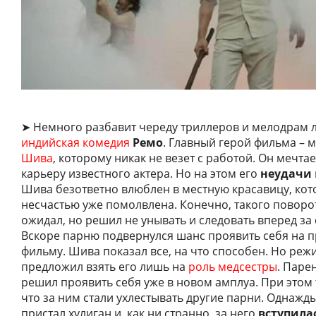
➤ Немного разбавит череду триллеров и мелодрам л
индийская комедия
Ремо
. Главный герой фильма – 
Шива
, которому никак не везет с работой. Он мечта
карьеру известного актера. Но на этом его
неудачи
Шива безответно влюблен в местную красавицу, кото
несчастью уже помолвлена. Конечно, такого поворот
ожидал, но решил не унывать и следовать вперед за
Вскоре парню подвернулся шанс проявить себя на п
фильму. Шива показал все, на что способен. Но режи
предложил взять его лишь на
роль медсестры
. Паре
решил проявить себя уже в новом амплуа. При этом 
что за ним стали ухлестывать другие парни. Однажды
пристал хулиган и, как ни странно, за него
вступила