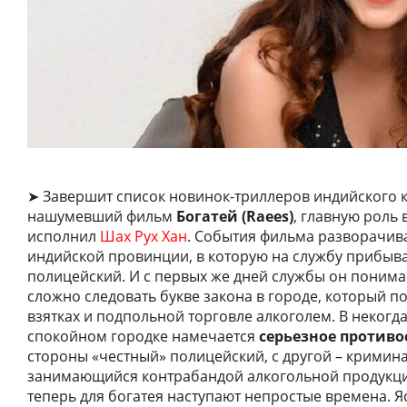
➤ Завершит список новинок-триллеров индийского 
нашумевший фильм
Богатей (Raees)
, главную роль 
исполнил
Шах Рух Хан
. События фильма разворачив
индийской провинции, в которую на службу прибыв
полицейский. И с первых же дней службы он понима
сложно следовать букве закона в городе, который по
взятках и подпольной торговле алкоголем. В некогда
спокойном городке намечается
серьезное противо
стороны «честный» полицейский, с другой – кримин
занимающийся контрабандой алкогольной продукции
теперь для богатея наступают непростые времена. Яс