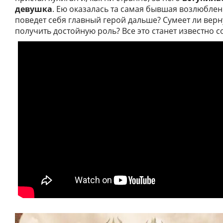
девушка
. Ею оказалась та самая бывшая возлюбле
поведет себя главный герой дальше? Сумеет ли верн
получить достойную роль? Все это станет известно с