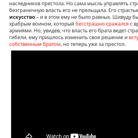
наследников престола. Но сама мысль управлять стр
безграничную власть его не прельщала. Его страсть
искусство
– и в этом ему не было равных. Шивуду б
храбрым воином, который
бесстрашно сражался
с в
армиями. Но, увидев, что власть его брата ведет стр
гибели, ему пришлось изменить свое решение и
вст
собственным братом
, но теперь уже за престол.