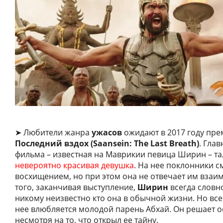
➤ Любители жанра
ужасов
ожидают в 2017 году пр
Последний вздох (Saansein: The Last Breath)
. Гла
фильма – известная на Маврикии певица Ширин – та
невероятно красивая девушка
. На нее поклонники с
восхищением, но при этом она не отвечает им взаи
того, заканчивая выступление,
Ширин
всегда словн
никому неизвестно кто она в обычной жизни. Но все 
нее влюбляется молодой парень Абхай. Он решает ос
несмотря на то, что открыл ее тайну.