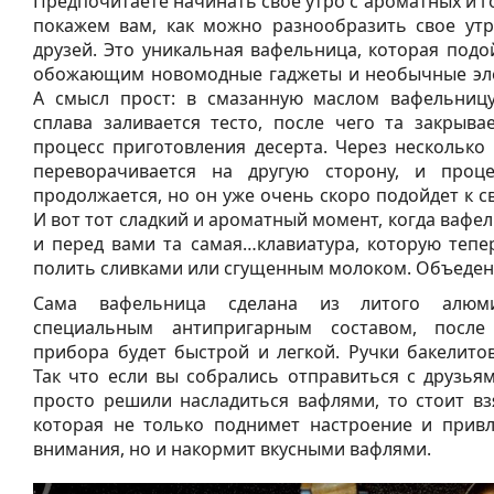
Предпочитаете начинать свое утро с ароматных и 
покажем вам, как можно разнообразить свое утр
друзей. Это уникальная вафельница, которая подо
обожающим новомодные гаджеты и необычные эле
А смысл прост: в смазанную маслом вафельницу
сплава заливается тесто, после чего та закрыва
процесс приготовления десерта. Через несколько
переворачивается на другую сторону, и проце
продолжается, но он уже очень скоро подойдет к 
И вот тот сладкий и ароматный момент, когда вафе
и перед вами та самая…клавиатура, которую теп
полить сливками или сгущенным молоком. Объеден
Сама вафельница сделана из литого алюм
специальным антипригарным составом, после
прибора будет быстрой и легкой. Ручки бакелито
Так что если вы собрались отправиться с друзья
просто решили насладиться вафлями, то стоит вз
которая не только поднимет настроение и привл
внимания, но и накормит вкусными вафлями.