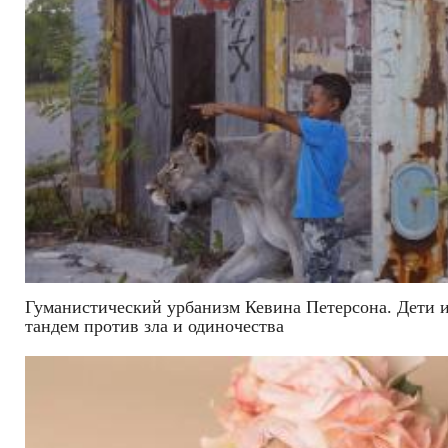
Гуманистический урбанизм Кевина Петерсона. Дети 
тандем против зла и одиночества