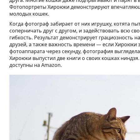
друга. Многие кошки даже подпрыгивают и парят в в
Фотопортреты Хироюки демонстрируют впечатляю
молодых кошек.
Когда фотограф забирает от них игрушку, котята пы
соперничать друг с другом, и задействовать всю св
гибкость. Результат демонстрирует грациозность 
друзей, а также важность времени — если Хироюки 
фотоаппарата через секунду, фотография выглядела
Хироюки выпустил две книги о своих кошках ниндзя.
доступны на Amazon.