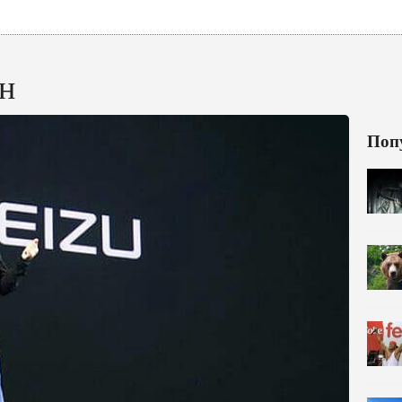
н
Поп