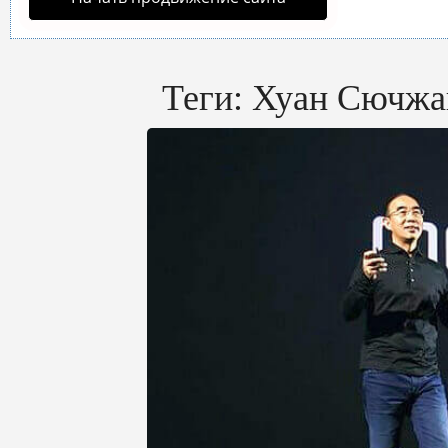
Теги:
Хуан Сючжа