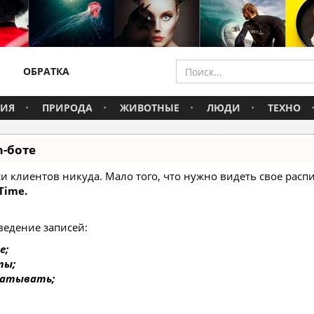
ОБРАТКА
ВИЯ
ПРИРОДА
ЖИВОТНЫЕ
ЛЮДИ
ТЕХНО
m-боте
писи клиентов никуда. Мало того, что нужно видеть свое ра
Time.
ведение записей:
е;
ты;
батывать;