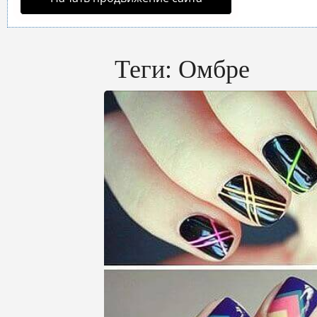
Теги:
Омбре