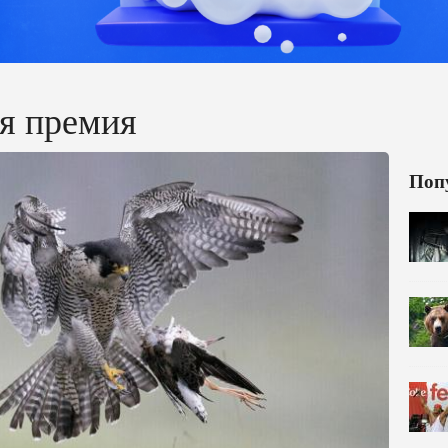
я премия
Поп