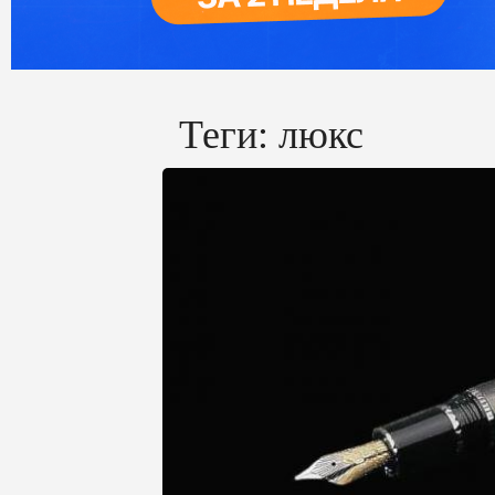
Теги:
люкс