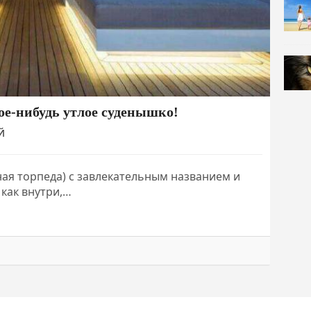
кое-нибудь утлое суденышко!
Й
ная торпеда) с завлекательным названием и
как внутри,…