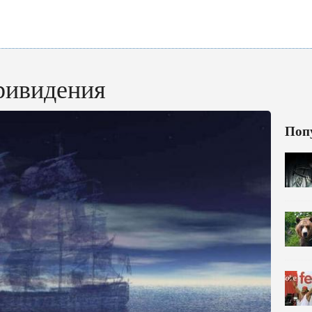
ривидения
Поп