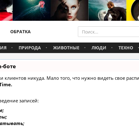
ОБРАТКА
ВИЯ
ПРИРОДА
ЖИВОТНЫЕ
ЛЮДИ
ТЕХНО
m-боте
писи клиентов никуда. Мало того, что нужно видеть свое ра
Time.
ведение записей:
е;
ты;
батывать;