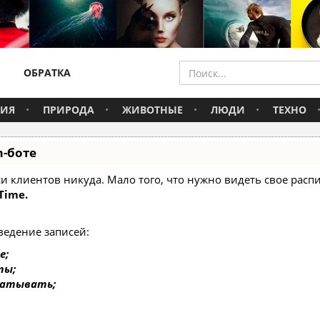
ОБРАТКА
ВИЯ
ПРИРОДА
ЖИВОТНЫЕ
ЛЮДИ
ТЕХНО
m-боте
писи клиентов никуда. Мало того, что нужно видеть свое ра
Time.
ведение записей:
е;
ты;
батывать;