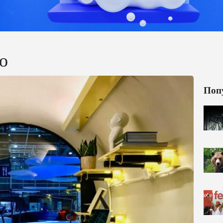
о
Поп